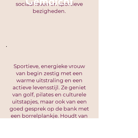
Gematcht
sociaal leven en sportieve
bezigheden.
Sportieve, energieke vrouw
van begin zestig met een
warme uitstraling en een
actieve levensstijl. Ze geniet
van golf, pilates en culturele
uitstapjes, maar ook van een
goed gesprek op de bank met
een borrelplankje. Houdt van
natuur én stadse
gezelligheid.