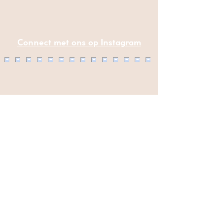
Connect met ons op Instagram
Algemene Voorwaarden
Privacybeleid
© 2025 Website Design By Tsaroo