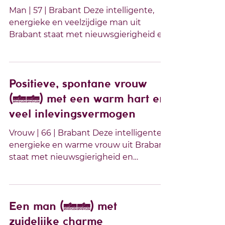
Man | 57 | Brabant Deze intelligente,
energieke en veelzijdige man uit
Brabant staat met nieuwsgierigheid en
enthousiasme in het leven. Hij houdt
ervan zichzelf te blijven ontwikkelen,
nieuwe uitdagingen aan te gaan en de
wereld om zich heen te ontdekken.
Positieve, spontane vrouw
Humor, creativiteit en oprechte
(66) met een warm hart en
belangstelling voor anderen
veel inlevingsvermogen
kenmerken zijn persoonlijkheid, terwijl
hij tegelijkertijd rust en stabiliteit
Vrouw | 66 | Brabant Deze intelligente,
uitstraalt. Na zijn studie
energieke en warme vrouw uit Brabant
Werktuigbouwkunde bouwde hij een
staat met nieuwsgierigheid en
indrukwekkende carrière o
enthousiasme in het leven. Ze
combineert een scherpe geest met
een open hart en weet als geen ander
hoe belangrijk oprechte verbinding,
Een man (54) met
humor en aandacht voor elkaar zijn.
zuidelijke charme