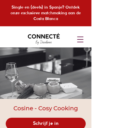
Single en (deels) in Spanje? Ontdek
onze exclusieve matchmaking aan de
Costa Blanca
Cosine - Cosy Cooking
Schrijf je in